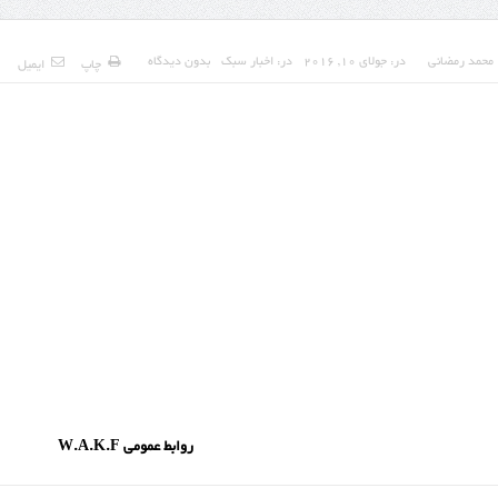
محمد رمضانی
در:
جولای 10, 2016
در:
اخبار سبک
بدون دیدگاه
چاپ
ایمیل
ابط عمومی W.A.K.F