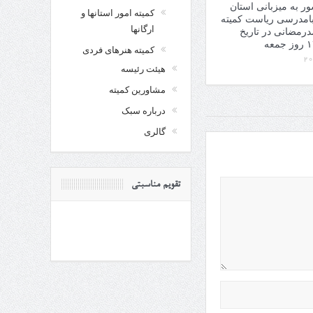
 کشور به میزبانی استان
کمیته امور استانها و
بامدرسی ریاست کمیته
ارگانها
درمضانی در تاریخ
عه
کمیته هنرهای فردی
هیئت رئیسه
مشاورین کمیته
درباره سبک
گالری
تقویم مناسبتی