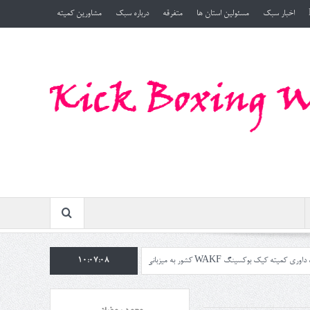
اخبار سبک
مسئولین استان ها
متفرقه
درباره سبک
مشاورین کمیته
تان مازندران بامدرسی ریاست کمیته استاد محمدرمضانی در تاریخ ۱۴۰۴/۷/۲۵ روز جمعه
10:07:09