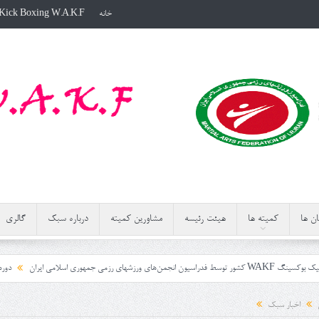
خانه
Kick Boxing W.A.K.F
ن ها
کمیته ها
هیئت رئیسه
مشاورین کمیته
درباره سبک
گالری
اسلامی ایران
دوره داوری کمیته کیک بوکسینگ WAKF کشور به میزبانی اس
اخبار سبک