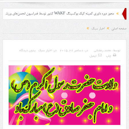
مجوز دوره داوری کمیته کیک بوکسینگ WAKF کشور توسط فدراسیون انجمن‌های ورزشهای رزمی جمهوری اسلامی ایران
صفحه اصلی
اخبار سبک
توسط :
محمد رمضانی
در:
دسامبر 28, 2015
در:
اخبار سبک
بدون دیدگاه
چاپ
ایمیل