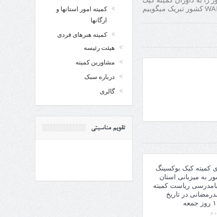
کمیته امور استانها و
ارگانها
کمیته هنرهای فردی
هیئت رئیسه
مشاورین کمیته
درباره سبک
گالری
تقویم مناسبتی
ی کمیته کیک بوکسینگ
 کشور به میزبانی استان
بامدرسی ریاست کمیته
درمضانی در تاریخ
عه