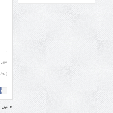
.
مجوز دوره 
( روابط
0
قبلی