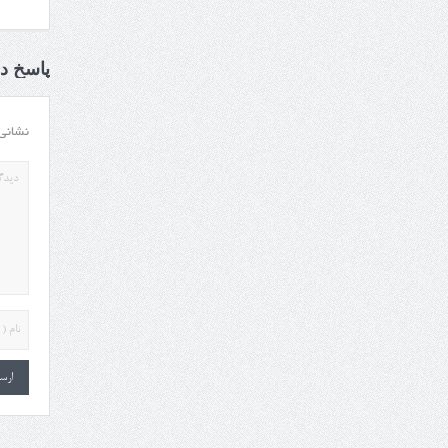
پاسخ ده
نشانی