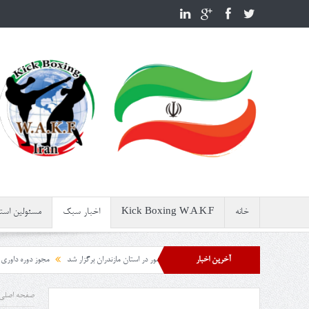
خانه
Kick Boxing W.A.K.F
اخبار سبک
مسئولین استا
میته کیک بوکسینگ WAKF کشور در استان مازندران برگزار شد
آخرین اخبار
مجوز دوره داوری کمیته کیک بوکسینگ WAKF کشور توسط فدراسیون انجمن‌های ورز
صفحه اصلی