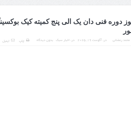
ر
محمد رمضانی
در:
آگوست 19, 2025
در:
اخبار سبک
بدون دیدگاه
چاپ
ایمیل