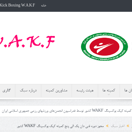
خانه
Kick Boxing W.A.K.F
ن ها
کمیته ها
هیئت رئیسه
مشاورین کمیته
درباره سبک
گالری
شهای رزمی جمهوری اسلامی ایران
دوره داوری کمیته کیک بوکسی
اخبار سبک
مجوز دوره فنی دان یک الی پنج کمیته کیک بوکسینگ WAKF کشور