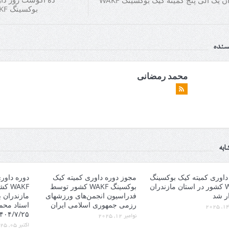
پوستر دان یک الی پنج کمیته کیک بوکسینگ WAKF
بوکسینگ WAKF کشور تبریک میگوییم
یسنده
محمد رمضانی
ابه
داوری کمیته کیک بوکسینگ
مجوز دوره داوری کمیته کیک
دوره داور
WAKF کشور در استان مازندران
بوکسینگ WAKF کشور توسط
WAKF
ر شد
فدراسیون انجمن‌های ورزشهای
مازندران 
رزمی جمهوری اسلامی ایران
استاد محم
۱۴۰۴/۷/۲۵ روز جم
نوامبر 12, 2025
اکتبر 05, 2025