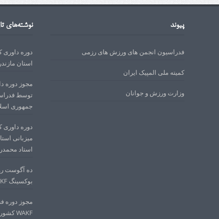
پیوند
نوشته‌های تا
فدراسیون انجمن های ورزش های رزمی
استان مازندر
کمیته ملی المپیک ایران
وزارت ورزش و جوانان
توسط فدراسی
جمهوری اسلا
میزبانی استا
استاد محمدرمضانی در 
ده آگوست روز
بوکسینگ WAKF کشور تبریک میگوییم
مجوز دوره فن
WAKF کشور