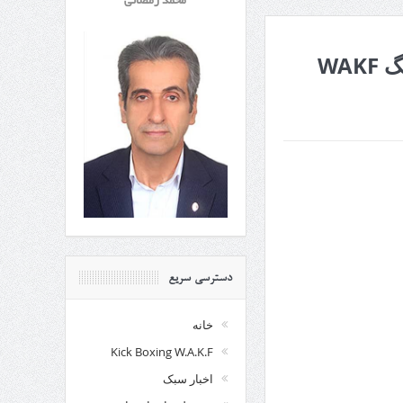
محمد رمضانی
مجوز دوره فنی دان یک الی پنج کمیته کیک بوکسینگ WAKF
دسترسی سریع
خانه
Kick Boxing W.A.K.F
اخبار سبک