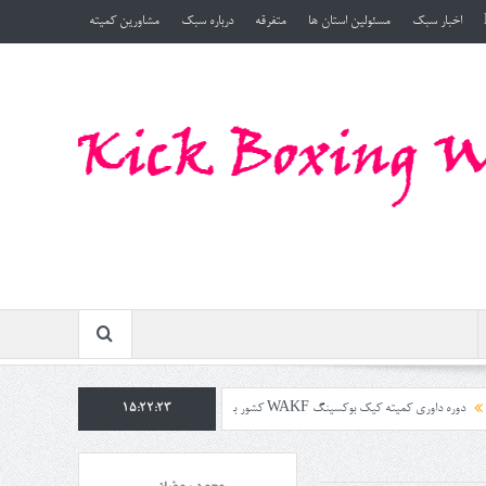
اخبار سبک
مسئولین استان ها
متفرقه
درباره سبک
مشاورین کمیته
نگ WAKF کشور به میزبانی استان مازندران بامدرسی ریاست کمیته استاد محمدرمضانی در تاریخ ۱۴۰۴/۷/۲۵ روز جمعه
15:22:23