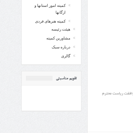
کمیته امور استانها و
ارگانها
کمیته هنرهای فردی
هیئت رئیسه
مشاورین کمیته
درباره سبک
گالری
تقویم مناسبتی
می با موافقت ریاست محترم