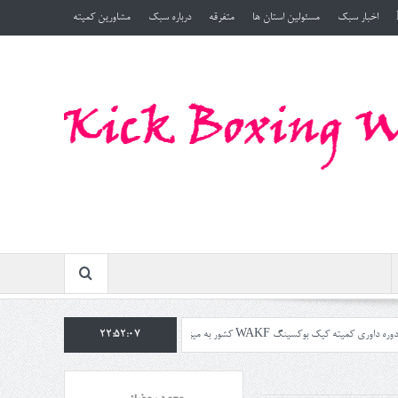
اخبار سبک
مسئولین استان ها
متفرقه
درباره سبک
مشاورین کمیته
تان مازندران بامدرسی ریاست کمیته استاد محمدرمضانی در تاریخ ۱۴۰۴/۷/۲۵ روز جمعه
22:52:08