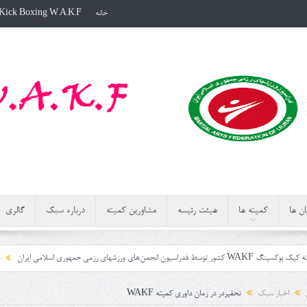
خانه
Kick Boxing W.A.K.F
ن ها
کمیته ها
هیئت رئیسه
مشاورین کمیته
درباره سبک
گالری
اسلامی ایران
دوره داوری کمیته کیک بوکسینگ WAKF کشور به میزبانی اس
اخبار سبک
تحقیردر در زمان داوری کمیته WAKF