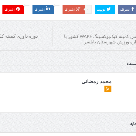
0
اشتراک
توییت
اشتراک
اشتراک
اشتراک
دیدار رئيس کمیته کیک‌بوکسینگ WAKF کشور با
اره ورزش شهرستان بابلسر
یسنده
محمد رمضانی
ابه