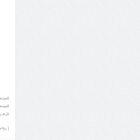
کمیته کشور دور
لازم ب
( روابط