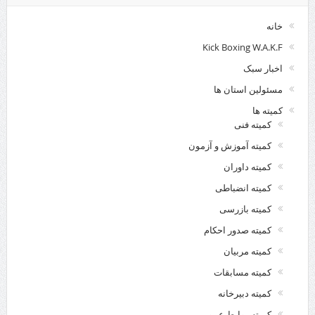
خانه
Kick Boxing W.A.K.F
اخبار سبک
مسئولین استان ها
کمیته ها
کمیته فنی
کمیته آموزش و آزمون
کمیته داوران
کمیته انضباطی
کمیته بازرسی
کمیته صدور احکام
کمیته مربیان
کمیته مسابقات
کمیته دبیرخانه
کمیته روابط عمومی