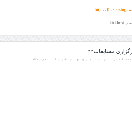
http://Kickboxing-wa
گزاری مسابقات**
محمد گرجیان
در:
سپتامبر 13, 2024
در:
اخبار سبک
بدون دیدگاه