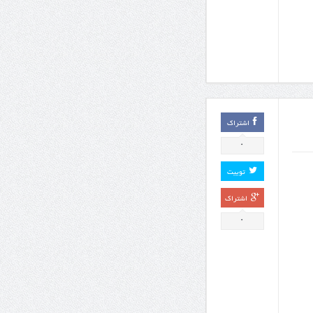
اشتراک
0
توییت
اشتراک
0