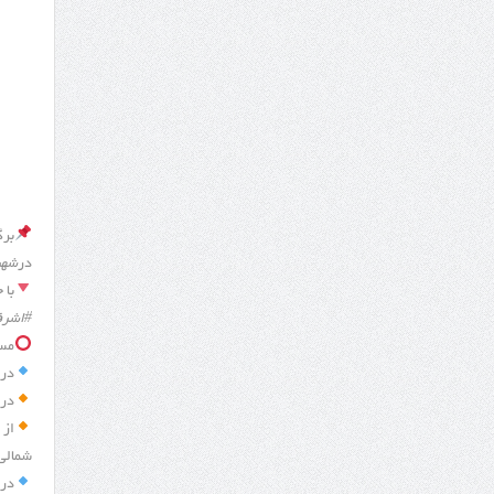
برگ
در
شهر
با 
#اشرف
مسابقات
در 
در م
شمالی
در 