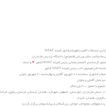
زاری مسابقات #کمربند
قهرمانی
کشور کمیته WAKF
ستان
بابلسر سالن ورزشی قائم(عج) دانشگاه پردیس مازندران
حضور گرندمستر #محمد
رمضانی رئيس کمیته WAKF کشور
و استاد
السادات
ابراهیم
پور نائب رئیس کمیته WAKF کشور
 کشوری سه‌شنبه ۲۰ شهریور آقایان و چهارشنبه ۲۱ شهریور بانوان
دو بخش آقایان و بانوان
جموع با حضور ۴۰۰ ورزشکار
از ۱۱ استان مازندران، خوزستان، اصفهان، شهرکرد، همدان، لرستان، خراسان رضوی، خراسا
، قزوین، همدان، شیراز؛
رده نونهالان، نوجوانان، جوانان، بزرگسالان و پیشکسوتان برگزار گردید