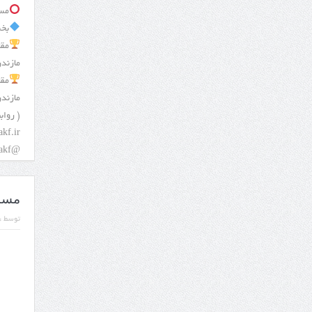
مسئ
بخش
مقا
مازندر
مقا
مازند
( روابط
kf.ir
@kickboxingwakf
مساب
توسط :