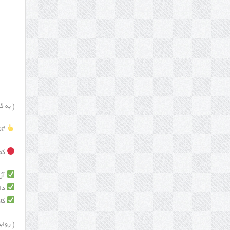
( به گ
#ثب
کمیته 
آزمو
داور
کارو
( روابط