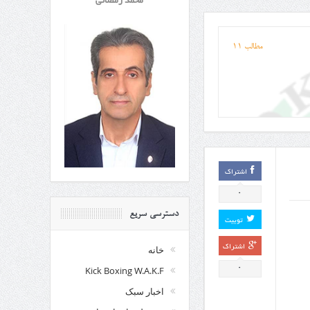
محمد رمضانی
مطالب 11
اشتراک
0
دسترسی سریع
توییت
اشتراک
خانه
0
Kick Boxing W.A.K.F
اخبار سبک