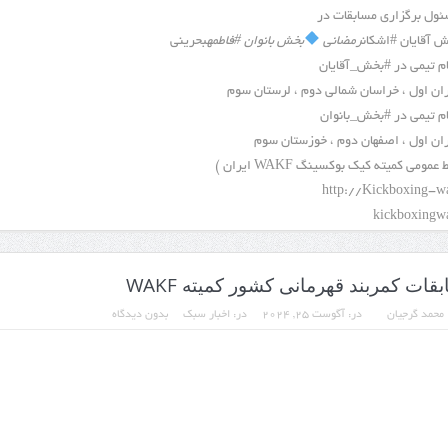
ول برگزاری مسابقات در
 آقایان #اشکان
رمضانی
بخش بانوان #فاطمه
بحرینی
م تیمی در #بخش_آقایان
ان اول ، خراسان شمالی دوم ، لرستان سوم
م تیمی در #بخش_بانوان
ران اول ، اصفهان دوم ، خوزستان سوم
 عمومی کمیته کیک بوکسینگ WAKF ایران )
http://Kickboxing-wa
قات کمربند قهرمانی کشور کمیته WAKF
محمد گرجیان
در:
آگوست 25, 2024
در:
اخبار سبک
بدون دیدگاه