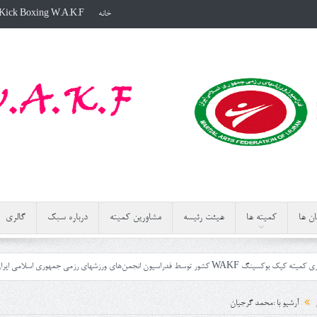
خانه
Kick Boxing W.A.K.F
ن ها
کمیته ها
هیئت رئیسه
مشاورین کمیته
درباره سبک
گالری
هوری اسلامی ایران
دوره داوری کمیته کیک بوکسینگ WAKF کشور به می
آرشیو با :محمد گرجیان