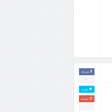
اشتراک
0
توییت
اشتراک
0