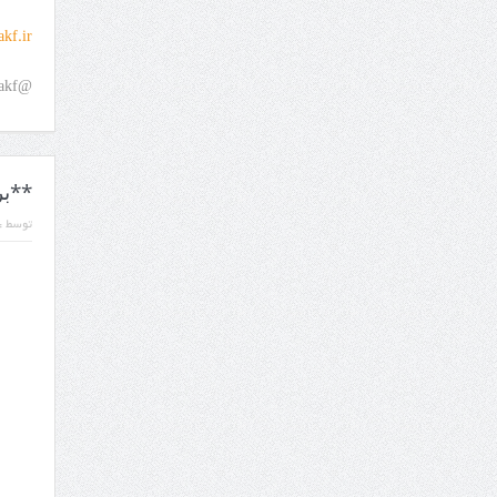
kf.ir
@kickboxingwakf
**بر
توسط :